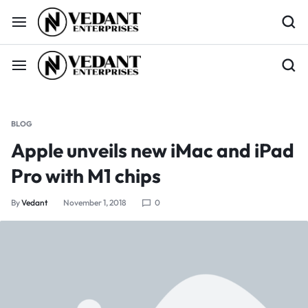
BLOG
Apple unveils new iMac and iPad
Pro with M1 chips
By
Vedant
November 1, 2018
0