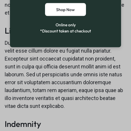
non numquam eius modi tempora incidunt ut labore
Shop Now
et dolore magnam aliquam quaerat voluptatem.
Online only
Liability
*Discount taken at checkout
Duis aute irure dolor in reprehenderit in voluptate
velit esse cillum dolore eu fugiat nulla pariatur.
Excepteur sint occaecat cupidatat non proident,
sunt in culpa qui officia deserunt mollit anim id est
laborum. Sed ut perspiciatis unde omnis iste natus
error sit voluptatem accusantium doloremque
laudantium, totam rem aperiam, eaque ipsa quae ab
illo inventore veritatis et quasi architecto beatae
vitae dicta sunt explicabo.
Indemnity