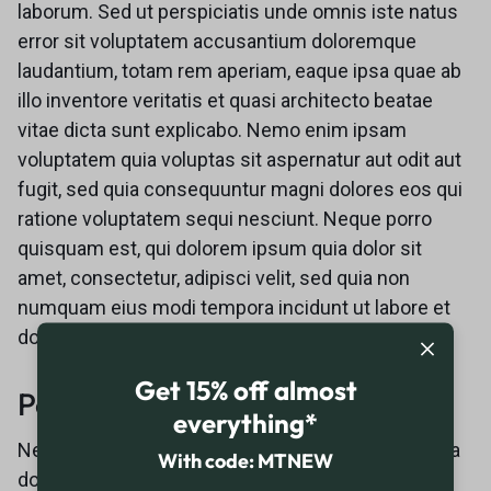
laborum. Sed ut perspiciatis unde omnis iste natus
error sit voluptatem accusantium doloremque
laudantium, totam rem aperiam, eaque ipsa quae ab
illo inventore veritatis et quasi architecto beatae
vitae dicta sunt explicabo. Nemo enim ipsam
voluptatem quia voluptas sit aspernatur aut odit aut
fugit, sed quia consequuntur magni dolores eos qui
ratione voluptatem sequi nesciunt. Neque porro
quisquam est, qui dolorem ipsum quia dolor sit
amet, consectetur, adipisci velit, sed quia non
numquam eius modi tempora incidunt ut labore et
dolore magnam aliquam quaerat voluptatem.
Get 15% off almost
Personal Information
everything*
Neque porro quisquam est, qui dolorem ipsum quia
With code: MTNEW
dolor sit amet, consectetur, adipisci velit, sed quia